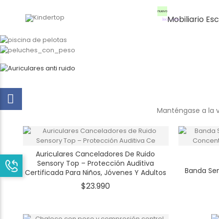
nuevo
Mobiliario Es
local_offer
Auriculares sensoriales
antirruido
¡COMPRAR AHORA!
Manténgase a la v
Auriculares Canceladores De Ruido
Sensory Top – Protección Auditiva
Banda Sen
Certificada Para Niños, Jóvenes Y Adultos
Precio
$23.990