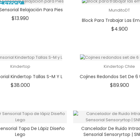
E STOCK
ensorial Relajación Para Pies
MunditoDT
Precio
$13.990
Block Para Trabajar Las E
Prec
$4.900
Kindertop
Kindertop Chile
rial Kindertop Tallas S-M Y L
Cojines Redondos Set De 6
Precio
Prec
$38.000
$89.900
ensorial Tapa De Lápiz Diseño
Cancelador De Ruido Intraa
Lego
Sensorial Sensoryrtop | S