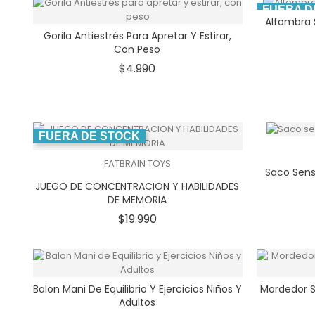
FUERA D
Alfombra S
Gorila Antiestrés Para Apretar Y Estirar,
Con Peso
Precio
$4.990
FUERA DE STOCK
FATBRAIN TOYS
Saco Senso
JUEGO DE CONCENTRACION Y HABILIDADES
DE MEMORIA
Precio
$19.990
Balon Mani De Equilibrio Y Ejercicios Niños Y
Mordedor S
Adultos