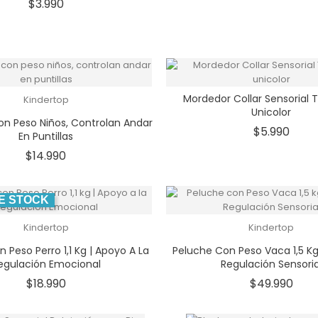
Precio
$3.990
Mordedor Collar Sensorial 
Kindertop
Unicolor
Con Peso Niños, Controlan Andar
Prec
$5.990
En Puntillas
Precio
$14.990
E STOCK
Kindertop
Kindertop
 Peso Perro 1,1 Kg | Apoyo A La
Peluche Con Peso Vaca 1,5 K
egulación Emocional
Regulación Sensoria
Precio
Prec
$18.990
$49.990