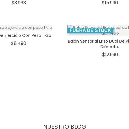
Precio
Prec
$3.963
$15.990
FUERA DE STOCK
e Ejercicio Con Peso 1 Kilo
Balón Sensorial Erizo Dual De 
Precio
$8.490
Diámetro
Prec
$12.990
NUESTRO BLOG