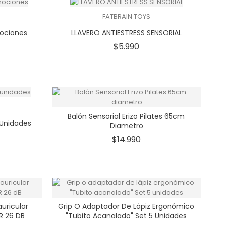
FATBRAIN TOYS
mociones
LLAVERO ANTIESTRESS SENSORIAL
io
Precio
$5.990
Balón Sensorial Erizo Pilates 65cm
 Unidades
Diametro
io
Precio
$14.990
uricular
Grip O Adaptador De Lápiz Ergonómico
NR 26 DB
"Tubito Acanalado" Set 5 Unidades