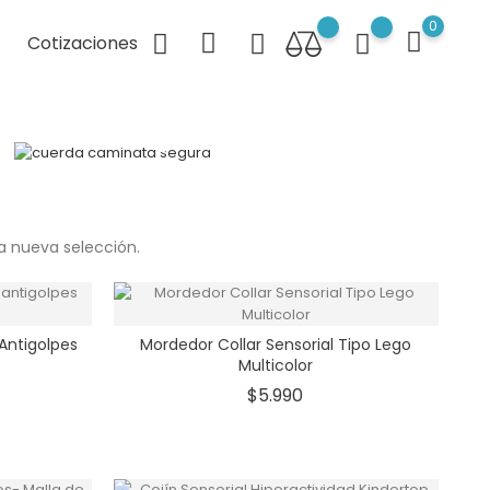
0
Cotizaciones
Cuerda caminata
segura
¡COMPRA AHORA!
a nueva selección.
Antigolpes
Mordedor Collar Sensorial Tipo Lego
Multicolor
io
Precio
$5.990