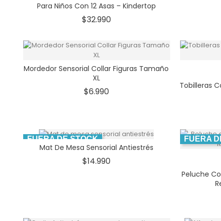
Para Niños Con 12 Asas – Kindertop
Precio
$32.990
Mordedor Sensorial Collar Figuras Tamaño
XL
Tobilleras 
Precio
$6.990
FUERA DE STOCK
FUERA D
Mat De Mesa Sensorial Antiestrés
Precio
$14.990
Peluche Con
R