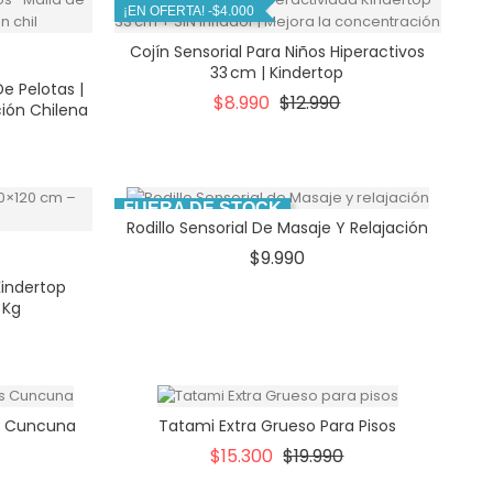
¡EN OFERTA!
-$4.000
Cojín Sensorial Para Niños Hiperactivos
33 Cm | Kindertop
De Pelotas |
Precio
Precio
$8.990
$12.990
ción Chilena
base
io
FUERA DE STOCK
Rodillo Sensorial De Masaje Y Relajación
Precio
$9.990
Kindertop
 Kg
io
ss Cuncuna
Tatami Extra Grueso Para Pisos
io
Precio
Precio
$15.300
$19.990
base