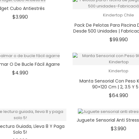
dget Cubo Antiestrés
Kindertop Chile
Precio
$3.990
Pack De Pelotas Para Piscina 
Desde 500 Unidades | Fabrica
Prec
$99.990
lmar O De Bucle Fácil Agarre
Kindertop
Precio
$4.990
Manta Sensorial Con Peso 
90×120 Cm | 2, 3.5 Y 5
Prec
$64.990
Juguete Sensorial Anti Stre
Lectura Guiada, Lleva 8 Y Paga
Prec
$3.990
Solo 5!