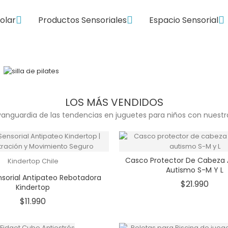



colar
Productos Sensoriales
Espacio Sensorial
Silla activa moverse
para concentrarse
¡COMPRAR AHORA!
LOS MÁS VENDIDOS
anguardia de las tendencias en juguetes para niños con nuestr
Casco Protector De Cabeza 
Kindertop Chile
Autismo S-M Y L
sorial Antipateo Rebotadora
Prec
$21.990
Kindertop
Precio
$11.990