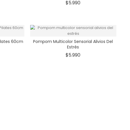
io
Precio
$5.990
Pilates 60cm
Pompom Multicolor Sensorial Alivios Del
Estrés
io
Precio
$5.990