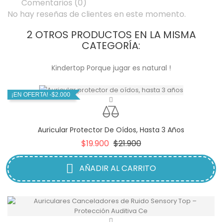
Comentarios (0)
No hay reseñas de clientes en este momento.
2 OTROS PRODUCTOS EN LA MISMA
CATEGORÍA:
Kindertop Porque jugar es natural !
¡EN OFERTA!
-$2.000
Auricular Protector De Oídos, Hasta 3 Años
Precio
Precio
$19.900
$21.900
base
AÑADIR AL CARRITO