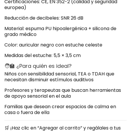
Certificaciones:
CE, EN 352-2 (calidad y seguridad
europea)
Reducción de decibeles:
SNR 26 dB
Material:
espuma PU hipoalergénica + silicona de
grado médico
Color:
auricular negro con estuche celeste
Medidas del estuche:
5,5 × 3,5 cm
🧑‍🏫 ¿Para quién es ideal?
Niños con
sensibilidad sensorial
, TEA o TDAH que
necesitan disminuir estímulos auditivos
Profesores y terapeutas que buscan herramientas
de
apoyo sensorial
en el aula
Familias que desean crear
espacios de calma
en
casa o fuera de ella
🛒
¡Haz clic en “Agregar al carrito” y regálales a tus