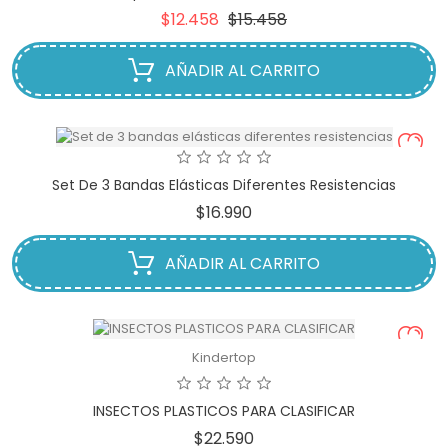
Precio
Precio
$12.458
$15.458
base
AÑADIR AL CARRITO
Set De 3 Bandas Elásticas Diferentes Resistencias
Precio
$16.990
AÑADIR AL CARRITO
Kindertop
INSECTOS PLASTICOS PARA CLASIFICAR
Precio
$22.590