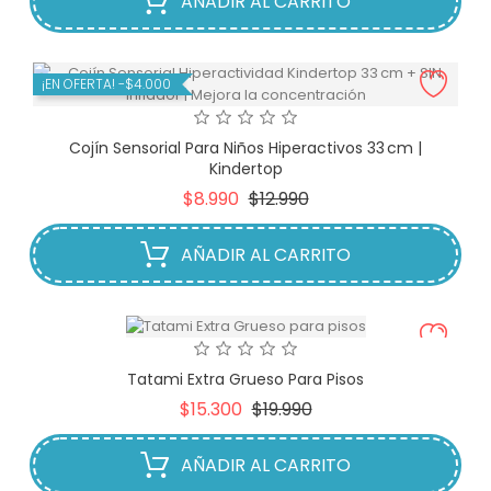
AÑADIR AL CARRITO
¡EN OFERTA!
-$4.000
Cojín Sensorial Para Niños Hiperactivos 33 Cm |
Kindertop
Precio
Precio
$8.990
$12.990
base
AÑADIR AL CARRITO
Tatami Extra Grueso Para Pisos
Precio
Precio
$15.300
$19.990
base
AÑADIR AL CARRITO