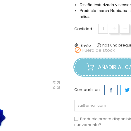
Diseño texturizado y sensor
Producto marca Rubbabu te
niños
Cantidad :
haz una pregu
Envío

Fuera de stock
AÑADIR AL C
Compartir en :
Producto pronto disponibl
nuevamente?