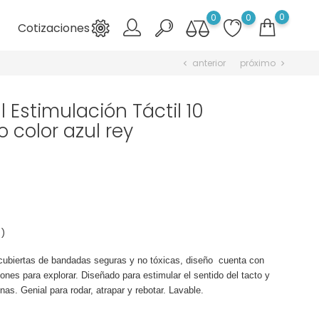
0
0
0
Cotizaciones

anterior
próximo
chevron_left
chevron_right
l Estimulación Táctil 10
 color azul rey
 )
 cubiertas de bandadas seguras y no tóxicas, diseño cuenta con
cones para explorar. Diseñado para estimular el sentido del tacto y
inas. Genial para rodar, atrapar y rebotar. Lavable.