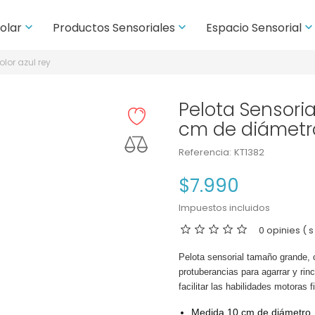
colar
Productos Sensoriales
Espacio Sensorial


lor azul rey
Pelota Sensoria
cm de diámetro
Referencia:
KT1382
$7.990
Impuestos incluidos
0 opinies ( s
Pelota sensorial tamaño grande,
protuberancias para agarrar y rin
facilitar las habilidades motoras f
Medida 10 cm de diámetro.