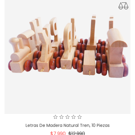
Letras De Madera Natural Tren, 10 Piezas
Precio
Precio
$7.990
$12.990