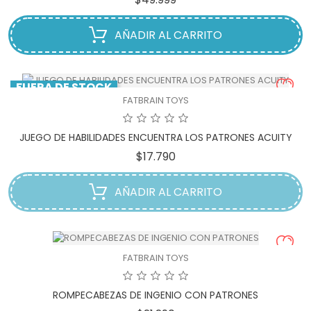
AÑADIR AL CARRITO
FUERA DE STOCK
¡DISPONIBLE SÓLO EN INTERNET!
FATBRAIN TOYS
JUEGO DE HABILIDADES ENCUENTRA LOS PATRONES ACUITY
Precio
$17.790
AÑADIR AL CARRITO
FATBRAIN TOYS
ROMPECABEZAS DE INGENIO CON PATRONES