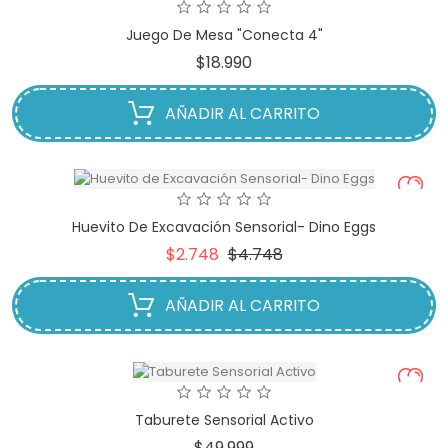
Juego De Mesa "Conecta 4"
Precio
$18.990
AÑADIR AL CARRITO
Huevito De Excavación Sensorial- Dino Eggs
Precio
Precio
$2.748
$4.748
base
AÑADIR AL CARRITO
Taburete Sensorial Activo
Precio
$49.999