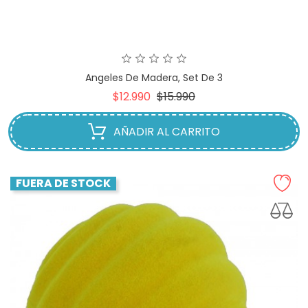
Angeles De Madera, Set De 3
Precio
Precio
$12.990
$15.990
base
AÑADIR AL CARRITO
FUERA DE STOCK