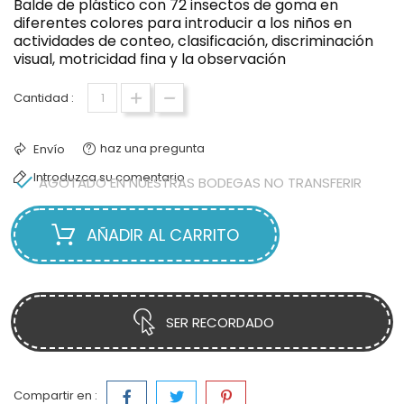
Balde de plástico con 72 insectos de goma en
diferentes colores para introducir a los niños en
actividades de conteo, clasificación, discriminación
visual, motricidad fina y la observación
Cantidad :
haz una pregunta
Envío
Introduzca su comentario

AGOTADO EN NUESTRAS BODEGAS NO TRANSFERIR
AÑADIR AL CARRITO
SER RECORDADO
Compartir en :