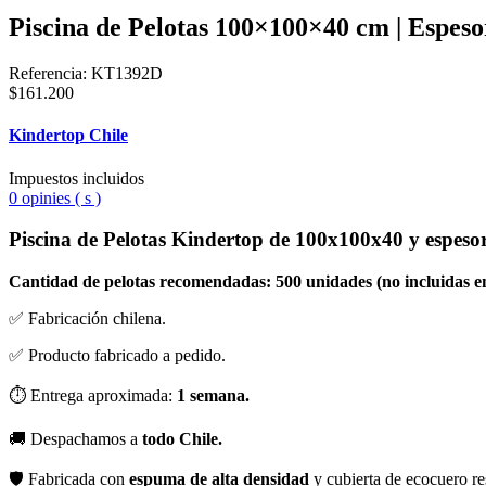
Piscina de Pelotas 100×100×40 cm | Espes
Referencia:
KT1392D
$161.200
Kindertop Chile
Impuestos incluidos
0 opinies ( s )
Piscina de Pelotas Kindertop de 100x100x40 y espeso
Cantidad de pelotas recomendadas: 500 unidades (no incluidas en
✅ Fabricación chilena.
✅ Producto fabricado a pedido.
⏱ Entrega aproximada:
1 semana.
🚚 Despachamos a
todo Chile.
🛡 Fabricada con
espuma de alta densidad
y cubierta de ecocuero res