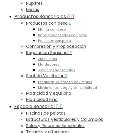
Pupitres
Mesas
Productos Sensoriales


Productos con peso

Manta con peso
Ropa y accesorios con peso
Peluches con peso
Compresión y Propiocepción
Regulación Sensorial

Auriculares
Mordedores
Juguetes Sensoriales
Sentido Vestibular

Escaleras, cuerdas y columpios
Movimiento, juego y sensorialidad
Motricidad y equilibrio
Motricidad Fina
Espacio Sensorial


Piscinas de pelotas
Estructuras Vestibulares y Columpios
Salas y Rincones Sensoriales
Tatamis y alfombras