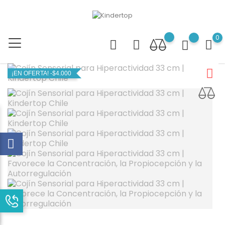
0
¡EN OFERTA!
-$4.000