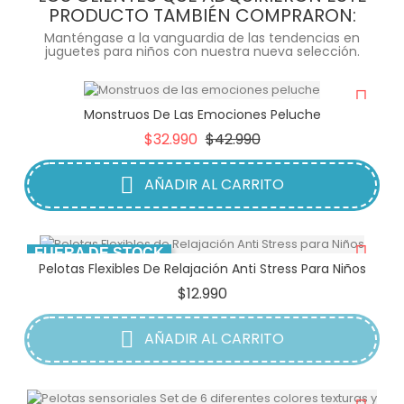
PRODUCTO TAMBIÉN COMPRARON:
Manténgase a la vanguardia de las tendencias en
juguetes para niños con nuestra nueva selección.
Monstruos De Las Emociones Peluche
Precio
Precio
$32.990
$42.990
base
AÑADIR AL CARRITO
FUERA DE STOCK
Pelotas Flexibles De Relajación Anti Stress Para Niños
Precio
$12.990
AÑADIR AL CARRITO