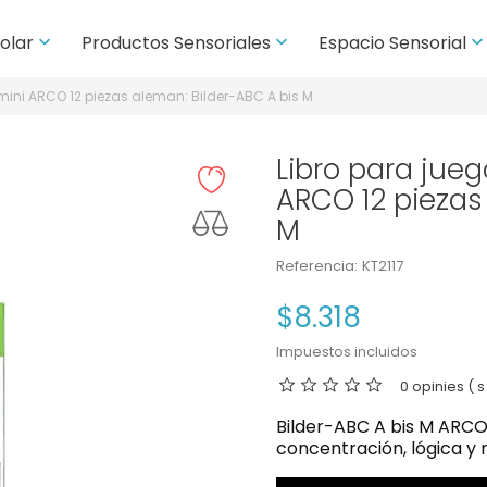
colar
Productos Sensoriales
Espacio Sensorial


mini ARCO 12 piezas aleman: Bilder-ABC A bis M
Libro para jue
ARCO 12 piezas
M
Referencia:
KT2117
$8.318
Impuestos incluidos
0 opinies ( s
Bilder-ABC A bis M ARCO 
concentración, lógica y 