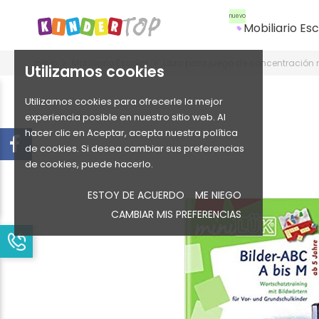
nuevo
Mobiliario Es
local_offer
Inicio
Mobiliario Escolar
Libro para juego de concentración 
Utilizamos cookies
Utilizamos cookies para ofrecerle la mejor
experiencia posible en nuestro sitio web. Al
hacer clic en Aceptar, acepta nuestra política
de cookies. Si desea cambiar sus preferencias
de cookies, puede hacerlo.
ESTOY DE ACUERDO
ME NIEGO
CAMBIAR MIS PREFERENCIAS