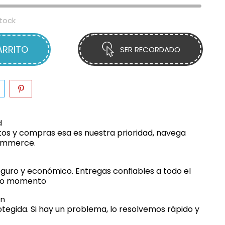
tock
ARRITO
SER RECORDADO
d
os y compras esa es nuestra prioridad, navega
commerce.
guro y económico. Entregas confiables a todo el
odo momento
ón
egida. Si hay un problema, lo resolvemos rápido y