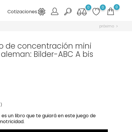
0
0
0
Cotizaciones

próximo
chevron_right
go de concentración mini
 aleman: Bilder-ABC A bis
 )
es un libro que te guiará en este juego de
motricidad.