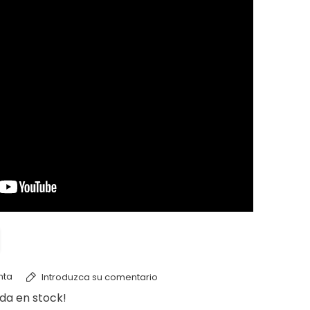
nta
Introduzca su comentario
da en stock!